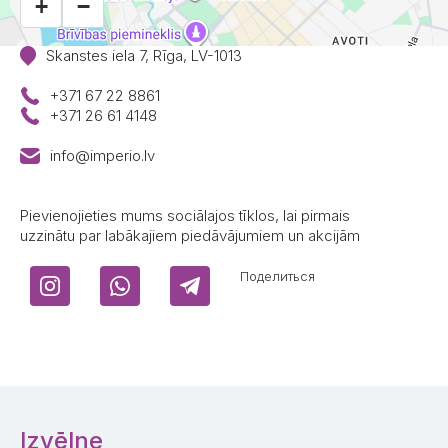
+
−
Skanstes iela 7, Rīga, LV-1013
+371 67 22 8861
+371 26 61 4148
info@imperio.lv
Pievienojieties mums sociālajos tīklos, lai pirmais
uzzinātu par labākajiem piedāvājumiem un akcijām
Поделиться
Izvēlne