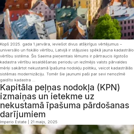
Kopš 2025. gada 1.janvāra, ieviešot divus atšķirīgus vērtējumus –
universālo un fiskālo vērtību, Latvijā ir stājusies spēkā jauna kadastrālo
vērtību sistēma. Šis Saeima pieņemtais lēmums ir pārtraucis ilgstošo
kadastra vērtību iesaldēšanas periodu un iezīmējis valsts pārvaldes
mērķi sakārtot nekustamā īpašuma nodokļu politiku, veicot kadastrālās
sistēmas modernizāciju. Tomēr šie jaunumi paši par sevi nenozīmē
gaidīto kadastra
…
Kapitāla peļņas nodokļa (KPN)
izmaiņas un ietekme uz
nekustamā īpašuma pārdošanas
darījumiem
Imperio Estate
|
21 maijs, 2025