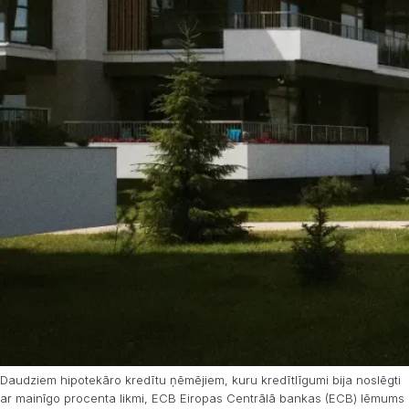
Daudziem hipotekāro kredītu ņēmējiem, kuru kredītlīgumi bija noslēgti
ar mainīgo procenta likmi, ECB Eiropas Centrālā bankas (ECB) lēmums