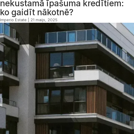
nekustamā īpašuma kredītiem:
ko gaidīt nākotnē?
Imperio Estate
|
21 maijs, 2025