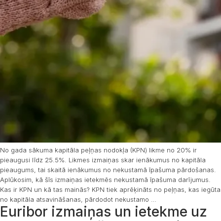
No gada sākuma kapitāla peļņas nodokļa (KPN) likme no 20% ir
pieaugusi līdz 25.5%. Likmes izmaiņas skar ienākumus no kapitāla
pieaugums, tai skaitā ienākumus no nekustamā īpašuma pārdošanas.
Aplūkosim, kā šīs izmaiņas ietekmēs nekustamā īpašuma darījumus.
Kas ir KPN un kā tas mainās? KPN tiek aprēķināts no peļņas, kas iegūta
no kapitāla atsavināšanas, pārdodot nekustamo
…
Euribor izmaiņas un ietekme uz